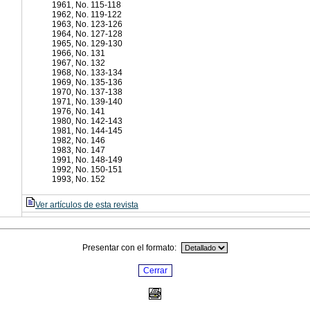
1961, No. 115-118
1962, No. 119-122
1963, No. 123-126
1964, No. 127-128
1965, No. 129-130
1966, No. 131
1967, No. 132
1968, No. 133-134
1969, No. 135-136
1970, No. 137-138
1971, No. 139-140
1976, No. 141
1980, No. 142-143
1981, No. 144-145
1982, No. 146
1983, No. 147
1991, No. 148-149
1992, No. 150-151
1993, No. 152
Ver artículos de esta revista
Presentar con el formato: