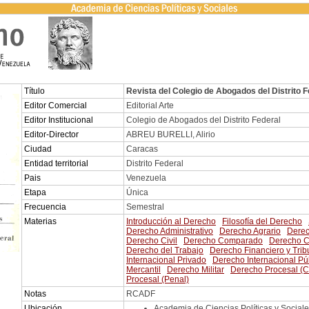
Título
Revista del Colegio de Abogados del Distrito F
Editor Comercial
Editorial Arte
Editor Institucional
Colegio de Abogados del Distrito Federal
Editor-Director
ABREU BURELLI, Alirio
Ciudad
Caracas
Entidad territorial
Distrito Federal
Pais
Venezuela
Etapa
Única
Frecuencia
Semestral
Materias
Introducción al Derecho
Filosofía del Derecho
Derecho Administrativo
Derecho Agrario
Dere
Derecho Civil
Derecho Comparado
Derecho C
Derecho del Trabajo
Derecho Financiero y Trib
Internacional Privado
Derecho Internacional Pú
Mercantil
Derecho Militar
Derecho Procesal (Ci
Procesal (Penal)
Notas
RCADF
Ubicación
Academia de Ciencias Políticas y Sociale