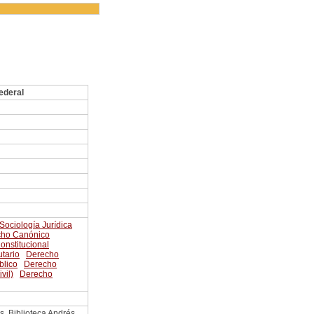
ederal
Sociología Jurídica
cho Canónico
onstitucional
utario
Derecho
blico
Derecho
vil)
Derecho
s. Biblioteca Andrés