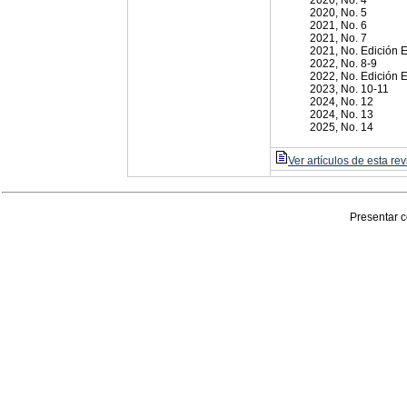
2020, No. 4
2020, No. 5
2021, No. 6
2021, No. 7
2021, No. Edición 
2022, No. 8-9
2022, No. Edición E
2023, No. 10-11
2024, No. 12
2024, No. 13
2025, No. 14
Ver artículos de esta rev
Presentar c