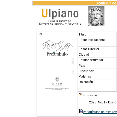
1/1
Título
Editor Institucional
Editor-Director
Ciudad
Entidad territorial
Pais
Frecuencia
Materias
Ubicación
Existencias
2023, No. 1 - Dispo
Ver artículos de esta rev