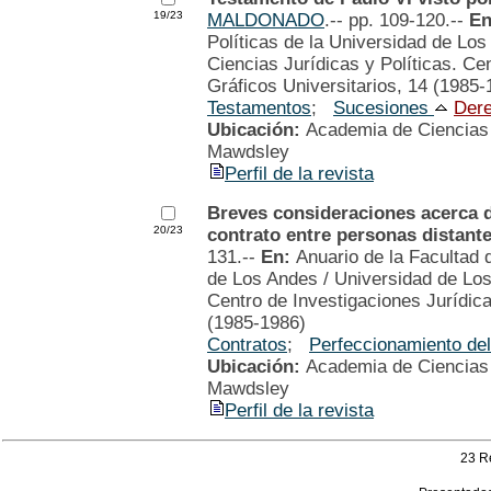
19/23
MALDONADO
.-- pp. 109-120.--
E
Políticas de la Universidad de Lo
Ciencias Jurídicas y Políticas. Cen
Gráficos Universitarios, 14 (1985-
Testamentos
;
Sucesiones
Dere
Ubicación:
Academia de Ciencias P
Mawdsley
Perfil de la revista
Breves consideraciones acerca 
20/23
contrato entre personas distant
131.--
En:
Anuario de la Facultad 
de Los Andes / Universidad de Los
Centro de Investigaciones Jurídicas
(1985-1986)
Contratos
;
Perfeccionamiento del
Ubicación:
Academia de Ciencias P
Mawdsley
Perfil de la revista
23 R