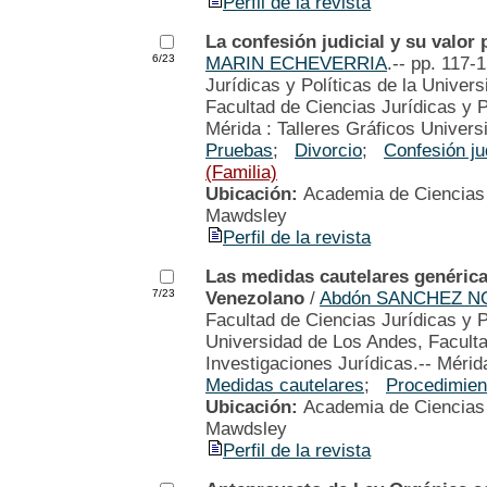
Perfil de la revista
La confesión judicial y su valor 
6/23
MARIN ECHEVERRIA
.-- pp. 117-
Jurídicas y Políticas de la Univer
Facultad de Ciencias Jurídicas y P
Mérida : Talleres Gráficos Univers
Pruebas
;
Divorcio
;
Confesión ju
(Familia)
Ubicación:
Academia de Ciencias P
Mawdsley
Perfil de la revista
Las medidas cautelares genérica
7/23
Venezolano
/
Abdón SANCHEZ 
Facultad de Ciencias Jurídicas y P
Universidad de Los Andes, Faculta
Investigaciones Jurídicas.-- Mérid
Medidas cautelares
;
Procedimient
Ubicación:
Academia de Ciencias P
Mawdsley
Perfil de la revista