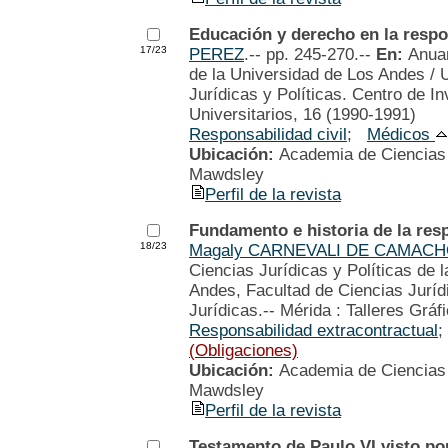
Educación y derecho en la respo
17/23
PEREZ
.-- pp. 245-270.--
En:
Anuar
de la Universidad de Los Andes / 
Jurídicas y Políticas. Centro de In
Universitarios, 16 (1990-1991)
Responsabilidad civil
;
Médicos
Ubicación:
Academia de Ciencias P
Mawdsley
Perfil de la revista
Fundamento e historia de la res
18/23
Magaly CARNEVALI DE CAMAC
Ciencias Jurídicas y Políticas de 
Andes, Facultad de Ciencias Jurídi
Jurídicas.-- Mérida : Talleres Gráf
Responsabilidad extracontractual
(Obligaciones)
Ubicación:
Academia de Ciencias P
Mawdsley
Perfil de la revista
Testamento de Paulo VI visto po