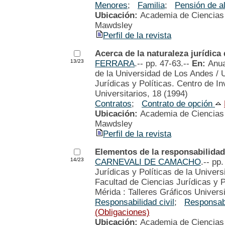
Menores
;
Familia
;
Pensión de a
Ubicación:
Academia de Ciencias P
Mawdsley
Perfil de la revista
Acerca de la naturaleza jurídica
13/23
FERRARA
.-- pp. 47-63.--
En:
Anua
de la Universidad de Los Andes / 
Jurídicas y Políticas. Centro de In
Universitarios, 18 (1994)
Contratos
;
Contrato de opción
Ubicación:
Academia de Ciencias P
Mawdsley
Perfil de la revista
Elementos de la responsabilidad 
14/23
CARNEVALI DE CAMACHO
.-- pp
Jurídicas y Políticas de la Univer
Facultad de Ciencias Jurídicas y P
Mérida : Talleres Gráficos Univers
Responsabilidad civil
;
Responsabi
(Obligaciones)
Ubicación:
Academia de Ciencias P