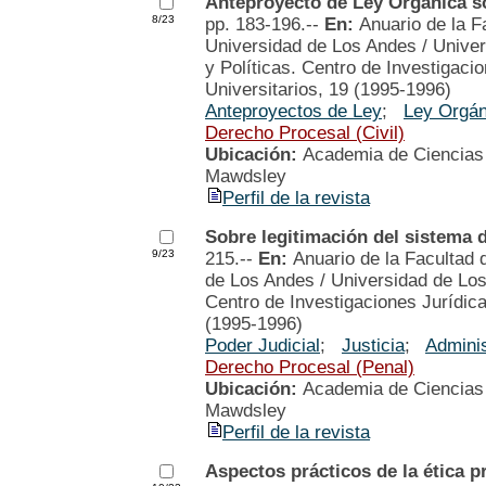
Anteproyecto de Ley Orgánica so
8/23
pp. 183-196.--
En:
Anuario de la F
Universidad de Los Andes / Univer
y Políticas. Centro de Investigacio
Universitarios, 19 (1995-1996)
Anteproyectos de Ley
;
Ley Orgán
Derecho Procesal (Civil)
Ubicación:
Academia de Ciencias P
Mawdsley
Perfil de la revista
Sobre legitimación del sistema d
9/23
215.--
En:
Anuario de la Facultad 
de Los Andes / Universidad de Los
Centro de Investigaciones Jurídicas
(1995-1996)
Poder Judicial
;
Justicia
;
Adminis
Derecho Procesal (Penal)
Ubicación:
Academia de Ciencias P
Mawdsley
Perfil de la revista
Aspectos prácticos de la ética p