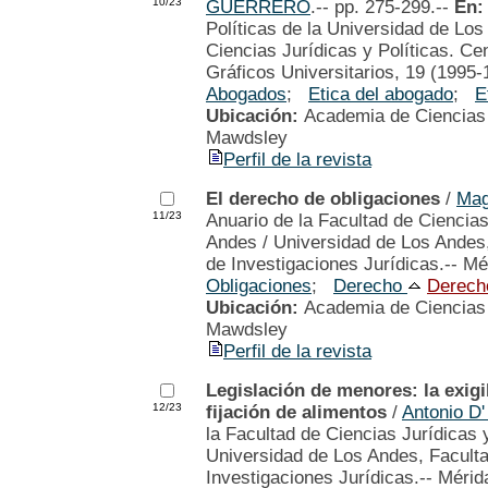
10/23
GUERRERO
.-- pp. 275-299.--
En
Políticas de la Universidad de Lo
Ciencias Jurídicas y Políticas. Cen
Gráficos Universitarios, 19 (1995-
Abogados
;
Etica del abogado
;
E
Ubicación:
Academia de Ciencias P
Mawdsley
Perfil de la revista
El derecho de obligaciones
/
Ma
11/23
Anuario de la Facultad de Ciencias
Andes / Universidad de Los Andes,
de Investigaciones Jurídicas.-- Mér
Obligaciones
;
Derecho
Derecho
Ubicación:
Academia de Ciencias P
Mawdsley
Perfil de la revista
Legislación de menores: la exigi
12/23
fijación de alimentos
/
Antonio 
la Facultad de Ciencias Jurídicas 
Universidad de Los Andes, Faculta
Investigaciones Jurídicas.-- Mérida