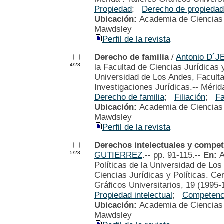
Propiedad
;
Derecho de propieda
Ubicación:
Academia de Ciencias P
Mawdsley
Perfil de la revista
Derecho de familia
/
Antonio D
4/23
la Facultad de Ciencias Jurídicas 
Universidad de Los Andes, Faculta
Investigaciones Jurídicas.-- Mérid
Derecho de familia
;
Filiación
;
Fa
Ubicación:
Academia de Ciencias P
Mawdsley
Perfil de la revista
Derechos intelectuales y compe
5/23
GUTIERREZ
.-- pp. 91-115.--
En:
A
Políticas de la Universidad de Lo
Ciencias Jurídicas y Políticas. Cen
Gráficos Universitarios, 19 (1995-
Propiedad intelectual
;
Competenc
Ubicación:
Academia de Ciencias P
Mawdsley