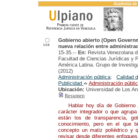
Gobierno abierto (Open Governm
1/19
nueva relación entre administra
15-35.--
En:
Revista Venezolana d
Facultad de Ciencias Jurídicas y P
América Latina. Grupo de Investiga
(2012)
Administración pública
;
Calidad d
Publicidad
Administración públi
Ubicación:
Universidad de Los A
Resumen
Hablar hoy día de Gobierno Abi
carácter integrador o que agrupa
están los de transparencia, gob
conocimiento, pero en el que b
concepto un matiz poliédrico y 
revisar desde diferentes enfoque