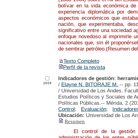
bolívar en la vida económica de 
experiencia diplomática por de
aspectos económicos que estaban
nación, que experimentaba, des
significativo entre una sociedad 
enfoque novedoso al imprimirle u
nacionales que, sin él proponérse
de sembrar petróleo.(Resumen del
Texto Completo
Perfil de la revista
Indicadores de gestión: herramie
10/19
/
Elayne N. BITORAJE M.
.-- pp. 1
/ Universidad de Los Andes. Facult
Estudios Políticos y Sociales de 
Políticas Públicas.-- Mérida, 2 (20
Control
;
Evaluación
;
Indicador
Ubicación:
Universidad de Los A
Resumen
El control de la gestión pú
administración de los entes púb