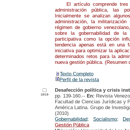
El artículo comprende tres eje
administración pública, las po
Inicialmente se analizan alguno
administración, la militarizació
régimen de gobierno venezolano,
sobre la gobernabilidad de la
participativa como la opción inf
tendencia apenas está en una f
iniciativa para optimizar la aplica
determinados retos para la admini
nueva gestión pública. (Resumen d
Texto Completo
Perfil de la revista
Desafección política y crisis ins
18/19
pp. 139-160.--
En:
Revista Venezo
Facultad de Ciencias Jurídicas y P
América Latina. Grupo de Investiga
(2010)
Gobernabilidad
;
Socialismo
;
Des
Gestión Pública