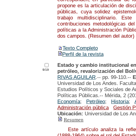
propone es la articulación de disc
públicas, cuya solidez epistemo
trabajo multidisciplinario. Est
contribuciones metodológicas del 
políticas a la Administración Públ
dos campos. (Resumen del autor)
Texto Completo
Perfil de la revista
Estado y cambio institucional e
9/19
petróleo, revalorización del Bol
RIVAS AGUILAR
.-- pp. 99-110.--
E
Universidad de Los Andes. Faculta
Estudios Políticos y Sociales de 
Políticas Públicas.-- Mérida, 2 (20
Economía
;
Petróleo
;
Historia
;
Administración pública
Gestión P
Ubicación:
Universidad de Los A
Resumen
Este artículo analiza la reflex
(1888-1964) sobre el rol del Estado