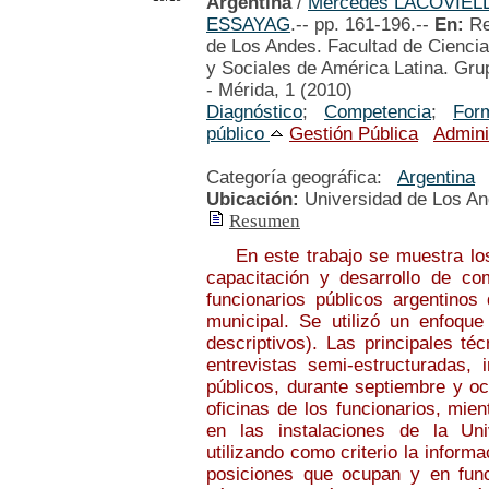
Argentina
/
Mercedes LACOVIEL
ESSAYAG
.-- pp. 161-196.--
En:
Re
de Los Andes. Facultad de Ciencias
y Sociales de América Latina. Grup
- Mérida, 1 (2010)
Diagnóstico
;
Competencia
;
For
público
Gestión Pública
Admini
Categoría geográfica:
Argentina
Ubicación:
Universidad de Los A
Resumen
En este trabajo se muestra los 
capacitación y desarrollo de co
funcionarios públicos argentinos
municipal. Se utilizó un enfoque 
descriptivos). Las principales té
entrevistas semi-estructuradas, 
públicos, durante septiembre y oc
oficinas de los funcionarios, mie
en las instalaciones de la Uni
utilizando como criterio la inform
posiciones que ocupan y en func