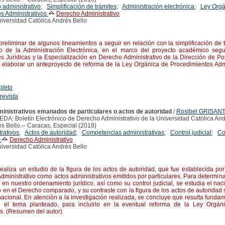
 administrativo
;
Simplificación de trámites
;
Administración electrónica
;
Ley Orgá
s Administrativos
Derecho Administrativo
iversidad Católica Andrés Bello
liminar de algunos lineamientos a seguir en relación con la simplificación de t
o de la Administración Electrónica, en el marco del proyecto académico segui
es Jurídicas y la Especialización en Derecho Administrativo de la Dirección de 
elaborar un anteproyecto de reforma de la Ley Orgánica de Procedimientos Adm
pleto
 revista
inistrativos emanados de particulares o actos de autoridad
/
Rosibel GRISAN
EDA: Boletín Electrónico de Derecho Administrativo de la Universidad Católica And
s Bello.-- Caracas, Especial (2018)
rativos
;
Actos de autoridad
;
Competencias administrativas
;
Control judicial
;
Co
o
Derecho Administrativo
iversidad Católica Andrés Bello
aliza un estudio de la figura de los actos de autoridad, que fue establecida por
ministrativo como actos administrativos emitidos por particulares. Para determinar
 en nuestro ordenamiento jurídico, así como su control judicial, se estudia el na
o en el Derecho comparado, y su contraste con la figura de los actos de autoridad 
nacional. En atención a la investigación realizada, se concluye que resulta funda
 el tema planteado, para incluirlo en la eventual reforma de la Ley Orgán
os. (Resumen del autor)