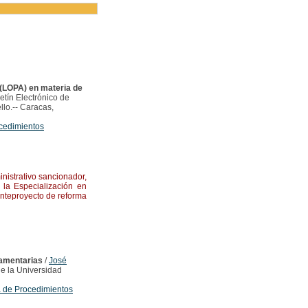
 (LOPA) en materia de
tín Electrónico de
llo.-- Caracas,
cedimientos
nistrativo sancionador,
 la Especialización en
anteproyecto de reforma
lamentarias
/
José
de la Universidad
 de Procedimientos