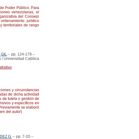
de Poder Público. Para
uciones venezolanas; el
ganizativa del Consejo
ordenamiento jurídico
 territoriales de rango
 GIL
.-- pp. 124-179.--
 / Universidad Católica
trativo
ciones y circunstancias
vadas de dicha actividad
 de tutela o gestión de
nsivos y específicos en
. Previamente se elaboró
en del autor)
DEZ G.
.-- pp. 7-20.--