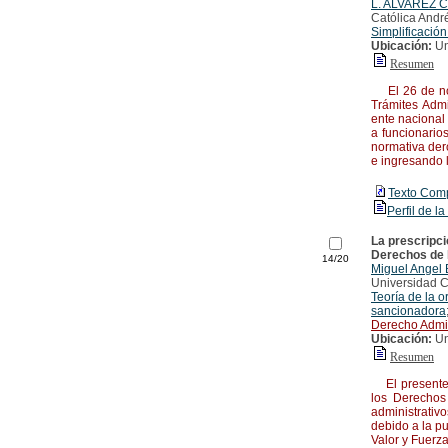
L. ALVAREZ
Católica André
Simplificación
Ubicación:
Un
Resumen
El 26 de nov
Trámites Admi
ente nacional 
a funcionario
normativa der
e ingresando 
Texto Com
Perfil de la
La prescripci
Derechos de l
14/20
Miguel Angel
Universidad Ca
Teoría de la 
sancionadora
Derecho Admin
Ubicación:
Un
Resumen
El presente t
los Derechos
administrativo
debido a la p
Valor y Fuerz