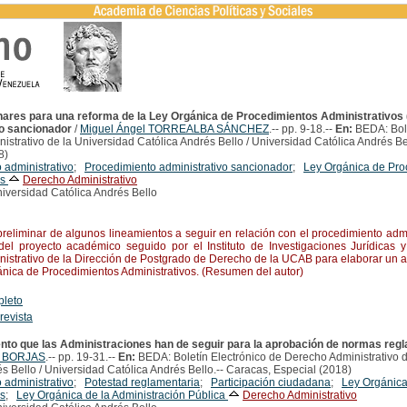
nares para una reforma de la Ley Orgánica de Procedimientos Administrativos
o sancionador
/
Miguel Ángel TORREALBA SÁNCHEZ
.-- pp. 9-18.--
En:
BEDA: Bole
strativo de la Universidad Católica Andrés Bello / Universidad Católica Andrés Be
8)
 administrativo
;
Procedimiento administrativo sancionador
;
Ley Orgánica de Pro
os
Derecho Administrativo
iversidad Católica Andrés Bello
liminar de algunos lineamientos a seguir en relación con el procedimiento admi
el proyecto académico seguido por el Instituto de Investigaciones Jurídicas y
istrativo de la Dirección de Postgrado de Derecho de la UCAB para elaborar un 
ánica de Procedimientos Administrativos. (Resumen del autor)
pleto
 revista
ento que las Administraciones han de seguir para la aprobación de normas reg
I BORJAS
.-- pp. 19-31.--
En:
BEDA: Boletín Electrónico de Derecho Administrativo 
s Bello / Universidad Católica Andrés Bello.-- Caracas, Especial (2018)
 administrativo
;
Potestad reglamentaria
;
Participación ciudadana
;
Ley Orgánica
os
;
Ley Orgánica de la Administración Pública
Derecho Administrativo