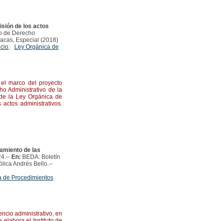
isión de los actos
co de Derecho
racas, Especial (2018)
icio
;
Ley Orgánica de
el marco del proyecto
ho Administrativo de la
de la Ley Orgánica de
 actos administrativos.
amiento de las
24.--
En:
BEDA: Boletín
lica Andrés Bello.--
a de Procedimientos
encio administrativo, en
elabora el Instituto de