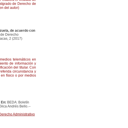
Postgrado de Derecho de
n del autor)
zuela, de acuerdo con
o de Derecho
racas, 2 (2017)
 medios telemáticos en
miento de información y
icación del titular. Con
eferida circunstancia y
 en físico o por medios
-
En:
BEDA: Boletín
lica Andrés Bello.--
Derecho Administrativo