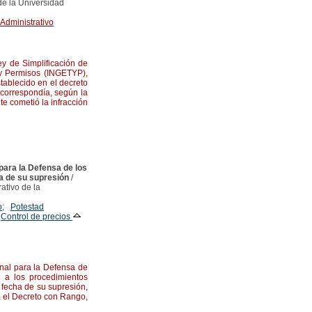
de la Universidad
Administrativo
y de Simplificación de
s y Permisos (INGETYP),
stablecido en el decreto
correspondía, según la
e cometió la infracción
para la Defensa de los
a de su supresión
/
ativo de la
o
;
Potestad
;
Control de precios
onal para la Defensa de
 a los procedimientos
a fecha de su supresión,
a el Decreto con Rango,