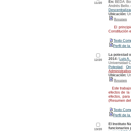
En:
BEDA: Bol
11/20
Andrés Bello.
Descentraliza
Ubicación:
Un
Resumen
El principio 
Constitución 
Texto Com
Perfil de la
La potestad o
2014
/
Luis 
12/20
Universidad Ca
Potestad
;
Or
Administrativo
Ubicación:
Un
Resumen
Este trabajo 
efectos de la
efectos, para
(Resumen del 
Texto Com
Perfil de la
El Instituto 
funcionarios 
13/20