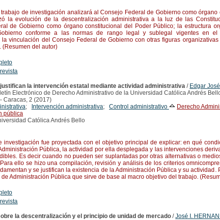
rabajo de investigación analizará al Consejo Federal de Gobierno como órgano 
izó la evolución de la descentralización administrativa a la luz de las Constit
al de Gobierno como órgano constitucional del Poder Público; la estructura or
obierno conforme a las normas de rango legal y sublegal vigentes en el 
 la vinculación del Consejo Federal de Gobierno con otras figuras organizativas y
s. (Resumen del autor)
pleto
 revista
 justifican la intervención estatal mediante actividad administrativa
/
Edgar José
etín Electrónico de Derecho Administrativo de la Universidad Católica Andrés Bello
-- Caracas, 2 (2017)
nistrativa
;
Intervención administrativa
;
Control administrativo
Derecho Adminis
n pública
iversidad Católica Andrés Bello
nvestigación fue proyectada con el objetivo principal de explicar: en qué condi
Administración Pública, la actividad por ella desplegada y las intervenciones deri
dibles. Es decir cuando no pueden ser suplantadas por otras alternativas o medios
Para ello se hizo una compilación, revisión y análisis de los criterios omnicompre
damentan y se justifican la existencia de la Administración Pública y su actividad
 de Administración Pública que sirve de base al macro objetivo del trabajo. (Resum
pleto
 revista
obre la descentralización y el principio de unidad de mercado
/
José I. HERNAN