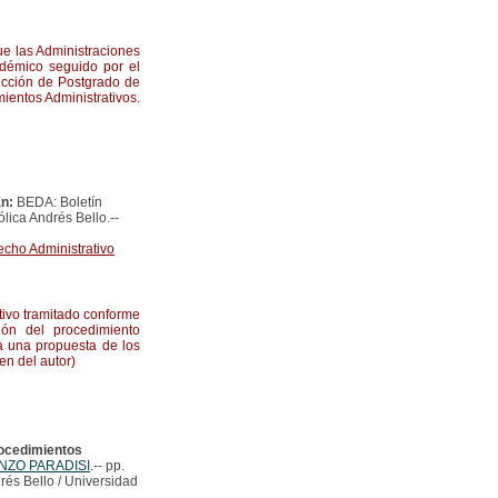
ue las Administraciones
démico seguido por el
rección de Postgrado de
entos Administrativos.
En:
BEDA: Boletín
lica Andrés Bello.--
cho Administrativo
tivo tramitado conforme
ión del procedimiento
úa una propuesta de los
en del autor)
rocedimientos
NZO PARADISI
.-- pp.
rés Bello / Universidad