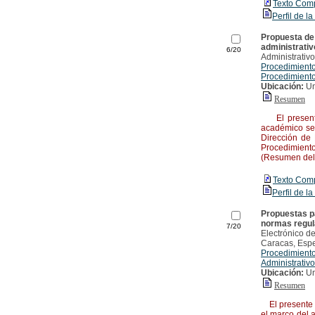
Texto Com
Perfil de la
Propuesta de 
administrati
6/20
Administrativo
Procedimiento
Procedimiento
Ubicación:
Un
Resumen
El presente 
académico seg
Dirección de
Procedimiento
(Resumen del 
Texto Com
Perfil de la
Propuestas pa
normas regula
7/20
Electrónico de
Caracas, Espe
Procedimiento
Administrativ
Ubicación:
Un
Resumen
El presente tr
el marco del 