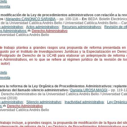
pleto
 revista
modificación de la Ley de procedimientos administrativos con relación a la rev
vos
/
Alejandro CANONICO SARABIA
.-- pp. 100-118.--
En:
BEDA: Boletín Electróni
 de la Universidad Católica Andrés Bello / Universidad Católica Andrés Bello.-- Ca
 administrativo
;
Actos administrativos
;
Recursos administrativos
;
Revisión de of
s Administrativos
Derecho Administrativo
iversidad Católica Andrés Bello
trabajo plantea a grandes rasgos una propuesta de reforma presentada en 
uido por el Instituto de Investigaciones Jurídicas y la Especialización en Derec
 Postgrado de Derecho de la UCAB para elaborar un anteproyecto de reforma 
s Administrativos, en lo que se refiere al régimen jurídico de la revisión de los
autor)
pleto
 revista
ra la reforma de la Ley Orgánica de Procedimientos Administrativos: replante
doras del llamado silencio administrativo
/
Daniela UROSA MAGGI
.-- pp. 119-1
 Derecho Administrativo de la Universidad Católica Andrés Bello / Universidad Cató
cial (2018)
 administrativo
;
Silencio administrativo
;
Inactividad administrativa
;
Ley Orgánic
os
Derecho Administrativo
iversidad Católica Andrés Bello
abajo incluye, a grandes rasgos, la propuesta de modificación de la figura del sil
anteproyecto de reforma de la Ley Orgánica de Procedimientos Administrativos que 