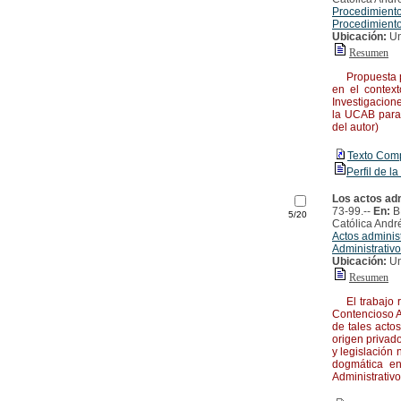
Procedimiento
Procedimiento
Ubicación:
Un
Resumen
Propuesta pre
en el context
Investigacion
la UCAB para 
del autor)
Texto Com
Perfil de la
Los actos adm
73-99.--
En:
B
5/20
Católica André
Actos administ
Administrativ
Ubicación:
Un
Resumen
El trabajo re
Contencioso Ad
de tales actos
origen privad
y legislación 
dogmática en
Administrativ