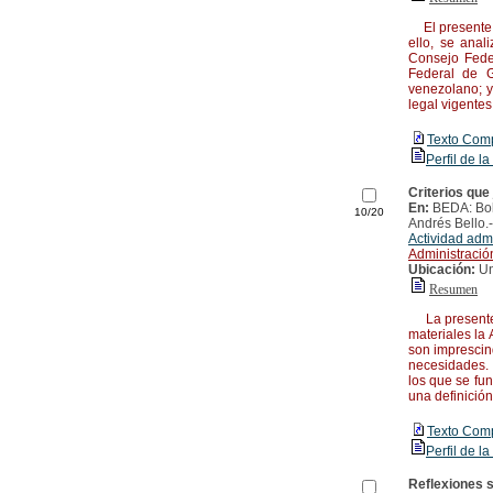
El presente t
ello, se anal
Consejo Feder
Federal de G
venezolano; y
legal vigente
Texto Com
Perfil de la
Criterios que
En:
BEDA: Bol
10/20
Andrés Bello.
Actividad admi
Administració
Ubicación:
Un
Resumen
La presente i
materiales la 
son imprescin
necesidades. 
los que se fun
una definición
Texto Com
Perfil de la
Reflexiones s