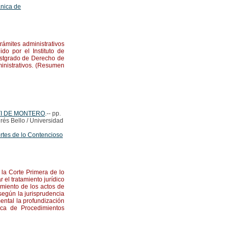
nica de
rámites administrativos
do por el Instituto de
Postgrado de Derecho de
inistrativos. (Resumen
TI DE MONTERO
.-- pp.
rés Bello / Universidad
rtes de lo Contencioso
 la Corte Primera de lo
 el tratamiento jurídico
cimiento de los actos de
según la jurisprudencia
mental la profundización
ica de Procedimientos