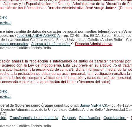
es Jurídicas y la Especialización en Derecho Administrativo de la Dirección de 
ocasión de las II Jornadas de Derecho Administrativo José Araujo Juárez . (Resume
pleto
 revista
n e intercambio de datos de carácter personal por medios telemáticos en Vene
ogobierno
/
José BELANDRIA GARCÍA
.-- pp. 32-46.--
En:
BEDA: Boletín Electrónic
 de la Universidad Católica Andrés Bello / Universidad Católica Andrés Bello.-- Ca
 datos personales
;
Acceso a la información
Derecho Administrativo
iversidad Católica Andrés Bello
ción analiza la recolección e intercambio de datos de carácter personal por
 acuerdo con la Ley de Infogobierno. Esta Ley prevé en su artículo 75 el trata
a automatizada, y la posibilidad de compartir dicha información mediando la notif
recho a la protección de datos de carácter personal, la investigación analiza la r
a los efectos de compartir válidamente información y datos de carácter personal,
s necesario contar con la autorización del titular. (Resumen del autor)
pleto
 revista
ederal de Gobierno como órgano constitucional
/
Jaime MERRICK
.-- pp. 48-123.-
 Derecho Administrativo de la Universidad Católica Andrés Bello / Universidad Cató
017)
ción
;
Transferencia de competencia
;
Órganos
;
Planificación
;
Coordinación
iversidad Católica Andrés Bello