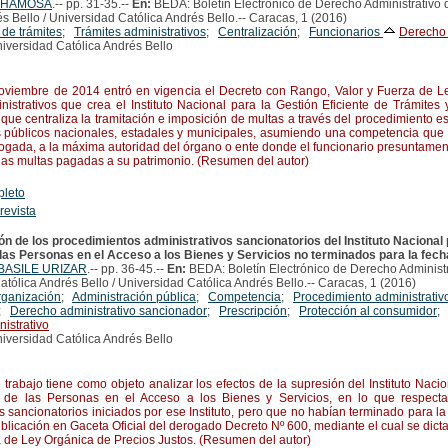
 CHAMOSA
.-- pp. 31-35.--
En:
BEDA: Boletín Electrónico de Derecho Administrativo 
s Bello / Universidad Católica Andrés Bello.-- Caracas, 1 (2016)
 de trámites
;
Trámites administrativos
;
Centralización
;
Funcionarios
Derecho 
iversidad Católica Andrés Bello
iembre de 2014 entró en vigencia el Decreto con Rango, Valor y Fuerza de Le
nistrativos que crea el Instituto Nacional para la Gestión Eficiente de Trámite
que centraliza la tramitación e imposición de multas a través del procedimiento e
s públicos nacionales, estadales y municipales, asumiendo una competencia que 
ogada, a la máxima autoridad del órgano o ente donde el funcionario presuntament
las multas pagadas a su patrimonio. (Resumen del autor)
pleto
 revista
ón de los procedimientos administrativos sancionatorios del Instituto Nacional 
as Personas en el Acceso a los Bienes y Servicios no terminados para la fech
 BASILE URIZAR
.-- pp. 36-45.--
En:
BEDA: Boletín Electrónico de Derecho Administr
tólica Andrés Bello / Universidad Católica Andrés Bello.-- Caracas, 1 (2016)
organización
;
Administración pública
;
Competencia
;
Procedimiento administrativ
;
Derecho administrativo sancionador
;
Prescripción
;
Protección al consumidor
istrativo
iversidad Católica Andrés Bello
rabajo tiene como objeto analizar los efectos de la supresión del Instituto Naci
 de las Personas en el Acceso a los Bienes y Servicios, en lo que respecta
s sancionatorios iniciados por ese Instituto, pero que no habían terminado para l
ublicación en Gaceta Oficial del derogado Decreto Nº 600, mediante el cual se dict
a de Ley Orgánica de Precios Justos. (Resumen del autor)