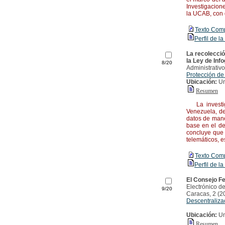
Investigacion
la UCAB, con 
Texto Com
Perfil de la
La recolecció
la Ley de Inf
8/20
Administrativo
Protección de
Ubicación:
Un
Resumen
La investiga
Venezuela, de
datos de maner
base en el de
concluye que 
telemáticos, e
Texto Com
Perfil de la
El Consejo F
Electrónico de
9/20
Caracas, 2 (2
Descentraliza
Ubicación:
Un
Resumen