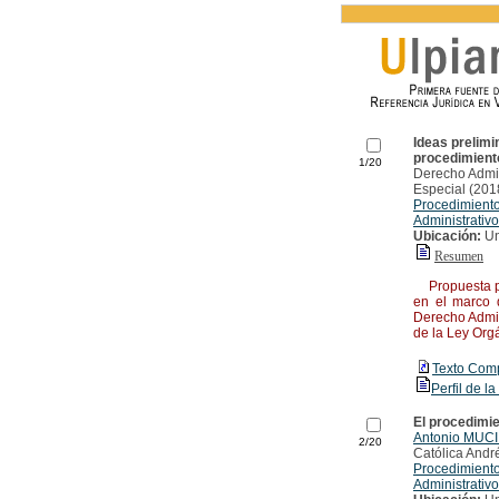
Ideas prelimi
procedimient
1/20
Derecho Admini
Especial (201
Procedimiento
Administrativ
Ubicación:
Un
Resumen
Propuesta pre
en el marco d
Derecho Admin
de la Ley Org
Texto Com
Perfil de la
El procedimi
Antonio MUC
2/20
Católica André
Procedimiento
Administrativ