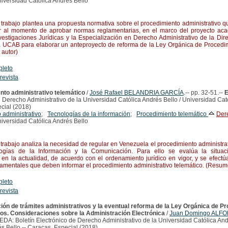
iversidad Católica Andrés Bello
rabajo plantea una propuesta normativa sobre el procedimiento administrativo q
r al momento de aprobar normas reglamentarias, en el marco del proyecto aca
Investigaciones Jurídicas y la Especialización en Derecho Administrativo de la Di
 UCAB para elaborar un anteproyecto de reforma de la Ley Orgánica de Procedimi
autor)
pleto
 revista
nto administrativo telemático
/
José Rafael BELANDRIA GARCÍA
.-- pp. 32-51.--
 Derecho Administrativo de la Universidad Católica Andrés Bello / Universidad Cató
cial (2018)
 administrativo
;
Tecnologías de la información
;
Procedimiento telemático
Dere
iversidad Católica Andrés Bello
rabajo analiza la necesidad de regular en Venezuela el procedimiento administra
ogías de la Información y la Comunicación. Para ello se evalúa la situac
o en la actualidad, de acuerdo con el ordenamiento jurídico en vigor, y se efect
amentales que deben informar el procedimiento administrativo telemático. (Resum
pleto
 revista
ción de trámites administrativos y la eventual reforma de la Ley Orgánica de P
os. Consideraciones sobre la Administración Electrónica
/
Juan Domingo ALFO
EDA: Boletín Electrónico de Derecho Administrativo de la Universidad Católica And
s Bello.-- Caracas, Especial (2018)