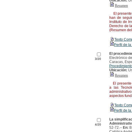
Ubicación:
Un
Resumen
El presente t
han de segui
Instituto de 
Derecho de la
(Resumen del 
Texto Com
Perfil de la
El procedimie
Electrónico de
3/20
Caracas, Espe
Procedimiento
Ubicación:
Un
Resumen
El presente t
a las Tecnol
administrativ
aspectos fund
Texto Com
Perfil de la
La simplifica
Administrativ
4/20
52-72.--
En:
B
Católica André