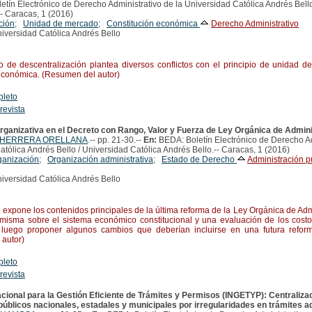
etín Electrónico de Derecho Administrativo de la Universidad Católica Andrés Bello
-- Caracas, 1 (2016)
ción
;
Unidad de mercado
;
Constitución económica
Derecho Administrativo
iversidad Católica Andrés Bello
de descentralización plantea diversos conflictos con el principio de unidad d
económica. (Resumen del autor)
pleto
 revista
rganizativa en el Decreto con Rango, Valor y Fuerza de Ley Orgánica de Admini
A. HERRERA ORELLANA
.-- pp. 21-30.--
En:
BEDA: Boletín Electrónico de Derecho Ad
tólica Andrés Bello / Universidad Católica Andrés Bello.-- Caracas, 1 (2016)
ganización
;
Organización administrativa
;
Estado de Derecho
Administración p
iversidad Católica Andrés Bello
expone los contenidos principales de la última reforma de la Ley Orgánica de Admi
 misma sobre el sistema económico constitucional y una evaluación de los costo
 luego proponer algunos cambios que deberían incluirse en una futura reform
autor)
pleto
 revista
Nacional para la Gestión Eficiente de Trámites y Permisos (INGETYP): Centraliza
públicos nacionales, estadales y municipales por irregularidades en trámites a