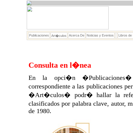
Publicaciones
Acerca De
Noticias y Eventos
Libros de
Art�culos
Consulta en l�nea
En la opci�n �Publicaciones� 
correspondiente a las publicaciones p
�Art�culos� podr� hallar la refer
clasificados por palabra clave, autor, 
de 1980.